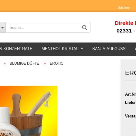
Suchen
Wohnort
Direkte
02331 -
S KONZENTRATE
MENTHOL KRISTALLE
BANJA-AUFGUSS
»
»
BLUMIGE DÜFTE
EROTIC
ER
Konto erstellen
Art.Nr
Passwort verges
Liefer