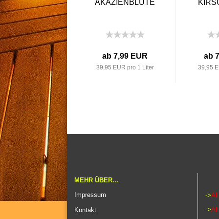
AKAZIENBLÜTE
KIRS
ab 7,99 EUR
ab 
39,95 EUR pro 1 Liter
39,95 E
MEHR ÜBER...
Impressum
->
Al
->
Al
Kontakt