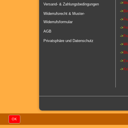
->
Me
Versand- & Zahlungsbedingungen
->
Bi
Widerrufsrecht & Muster-
->
Fr
Widerrufsformular
->
Fr
AGB
->
Fr
Privatsphäre und Datenschutz
->
Wi
->
Bl
->
Ex
->
Kr
OK