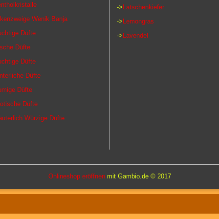
ntholkristalle
->
Latschenkiefer
rkenzweige Wenik Banja
->
Lemongras
uchtige Düfte
->
Lavendel
ische Düfte
uchtige Düfte
nterliche Düfte
umige Düfte
otische Düfte
äuterlich Würzige Düfte
Onlineshop eröffnen
mit Gambio.de © 2017