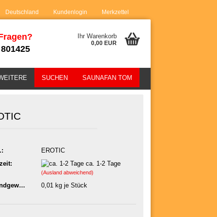
Deutschland
Kundenlogin
Merkzettel
 Fragen?
Ihr Warenkorb
0,00 EUR
 801425
WEITERE
SUCHEN
SAUNAFAN TOM
OTIC
.:
EROTIC
sen?
zeit:
ca. 1-2 Tage
(Ausland abweichend)
Versandgewicht:
0,01
kg je Stück