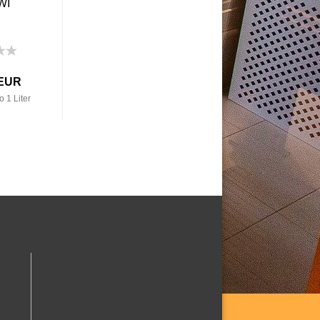
WI
 EUR
 1 Liter