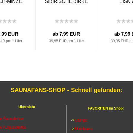
CH-MINZE
SIBIRISCHE BIRKE
EISKI
7,99 EUR
ab 7,99 EUR
ab 7,99
UR pro 1 Liter
39,95 EUR pro 1 Liter
39,95 EUR pro
SAUNAFANS-SHOP - Schnell gefunden:
Übersicht
FAVORITEN im Shop:
le Saunaführer
->
Orange
le Aufgussmittel
->
Minzbeere