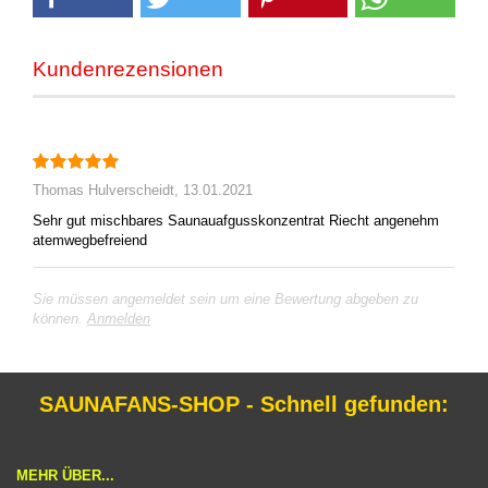
Kundenrezensionen
Thomas Hulverscheidt,
13.01.2021
Sehr gut mischbares Saunauafgusskonzentrat Riecht angenehm
atemwegbefreiend
Sie müssen angemeldet sein um eine Bewertung abgeben zu
können.
Anmelden
SAUNAFANS-SHOP - Schnell gefunden:
MEHR ÜBER...