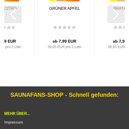
A-CITRO
GRÜNER APFEL
BRATAP
7,99 EUR
ab 7,99 EUR
ab 7,99
UR pro 1 Liter
39,95 EUR pro 1 Liter
39,95 EUR pro
SAUNAFANS-SHOP - Schnell gefunden:
MEHR ÜBER...
Impressum