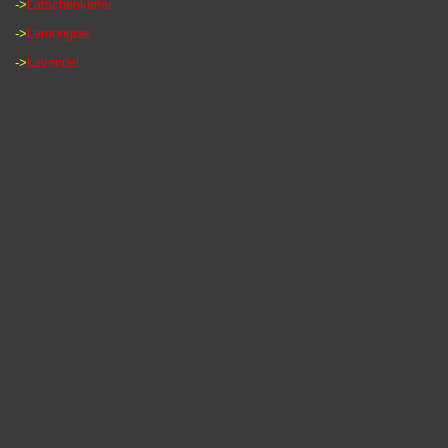
->
Latschenkiefer
->
Lemongras
->
Lavendel